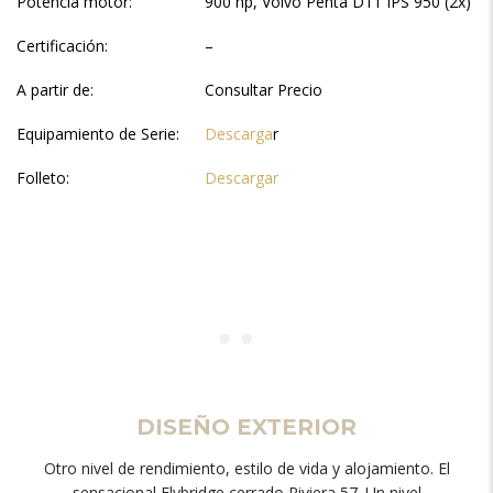
Potencia motor:
900 hp, Volvo Penta D11 IPS 950 (2x)
Certificación:
–
A partir de:
Consultar Precio
Equipamiento de Serie:
Descarga
r
Folleto:
Descargar
DISEÑO EXTERIOR
Otro nivel de rendimiento, estilo de vida y alojamiento. El
sensacional Flybridge cerrado Riviera 57. Un nivel