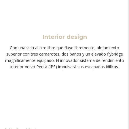
Interior design
Con una vida al aire libre que fluye libremente
,
alojamiento
superior con tres camarotes
,
dos baños y un elevado flybridge
magníficamente equipado
.
El innovador sistema de rendimiento
interior Volvo Penta
(IPS)
impulsará sus escapadas idílicas
.