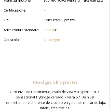
Potenza motoria:
900 HP, Volvo Penta D11IPS 950 (2X)
Certificazione:
–
Da:
Consultare il prezzo
Attrezzatura standard:
Scarico
r
Opuscolo:
Descargar
Design all'aperto
Otro nivel de rendimiento
,
estilo de vida y alojamiento
.
El
sensacional Flybridge cerrado Riviera
57.
Un nivel
completamente diferente de crucero en yates de motor de lujo
.
Infatti,
tres niveles
.