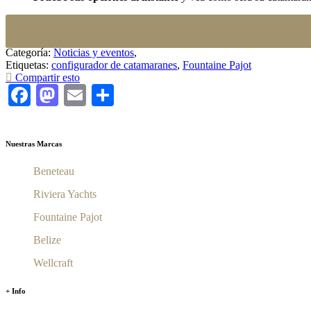
Categoría:
Noticias y eventos
,
Etiquetas:
configurador de catamaranes
,
Fountaine Pajot
Compartir esto
Facebook
Mastodon
Email
Compartir
Nuestras Marcas
Beneteau
Riviera Yachts
Fountaine Pajot
Belize
Wellcraft
+ Info