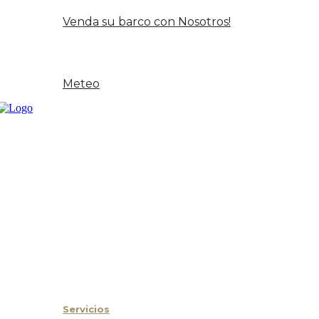
Oportunidad y Ocasión
Venda su barco con Nosotros!
Noticias
Contacto
Meteo
Inicio
Sobre Nosotros
Servicios