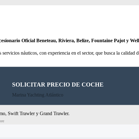
esionario Oficial Beneteau, Riviera, Belize, Fountaine Pajot y Well
servicios náuticos, con experiencia en el sector, que busca la calidad de
SOLICITAR PRECIO DE COCHE
Beneteau Motor
Marina Yachting Atlántico
mo, Swift Trawler y Grand Trawler.
re