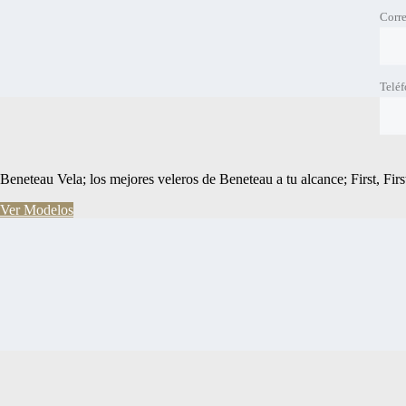
Corre
Telé
Beneteau Vela; los mejores veleros de Beneteau a tu alcance; First, Fir
Ver Modelos