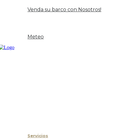
Oportunidad y Ocasión
Venda su barco con Nosotros!
Noticias
Contacto
Meteo
Inicio
Sobre Nosotros
Servicios