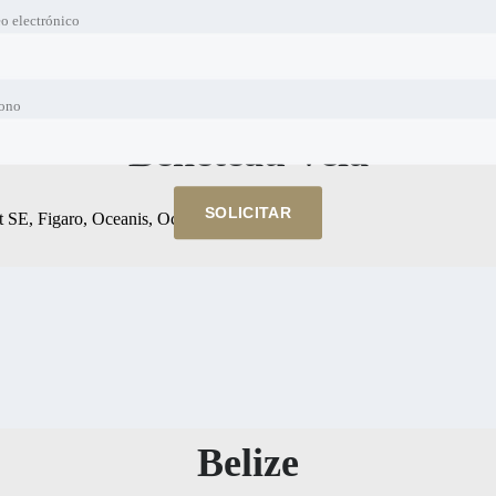
o electrónico
fono
Beneteau Vela
SOLICITAR
st SE, Figaro, Oceanis, Oceanis Yacht
Belize