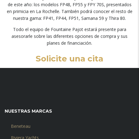
de este año: los modelos FP48, FP55 y FPY 70S, presentados
en primicia en La Rochelle. También podrá conocer el resto de
nuestra gama: FP41, FP44, FP51, Samana 59 y Thira 80.
Todo el equipo de Fountaine Pajot estará presente para
asesorarle sobre las diferentes opciones de compra y sus
planes de financiación.
Solicite una cita
NUESTRAS MARCAS
Beneteau
Riviera Yachts