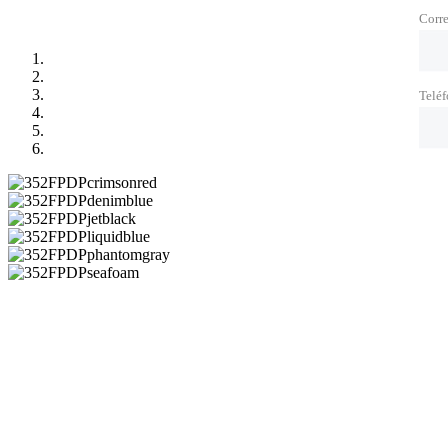
Corre
Telé