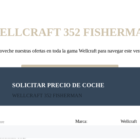
ELLCRAFT 352 FISHERM
veche nuestras ofertas en toda la gama Wellcraft para navegar este ve
Consultar Precio / Recibir Oferta
SOLICITAR PRECIO DE COCHE
WELLCRAFT 352 FISHERMAN
Marca:
Wellcraft
re
Modelo:
352 FIS
Fisherman 352.