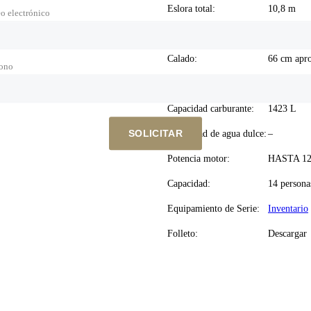
Eslora total:
10,8 m
o electrónico
Manga de casco:
3,3 m
Calado:
66 cm apr
fono
Desplazamiento en rosca:
6128 kg
Capacidad carburante:
1423 L
SOLICITAR
Capacidad de agua dulce:
–
Potencia motor:
HASTA 12
Capacidad:
14 persona
Equipamiento de Serie:
Inventario
Folleto:
Descargar