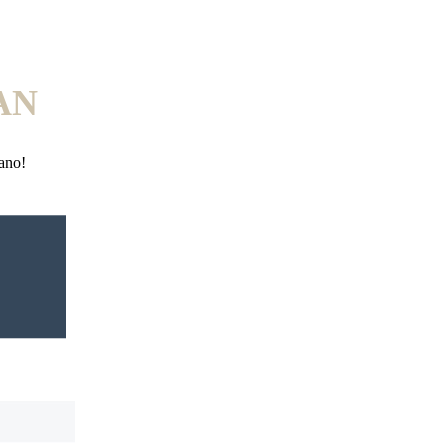
AN
rano!
HERMAN