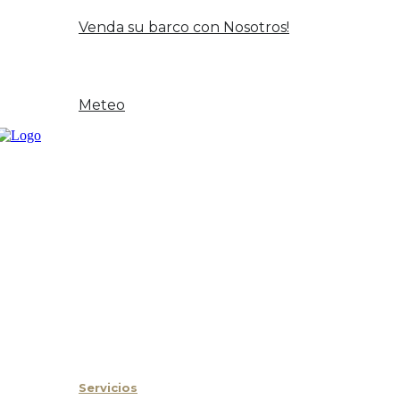
Oportunidad y Ocasión
Venda su barco con Nosotros!
Noticias
Contacto
Meteo
Inicio
Sobre Nosotros
Servicios