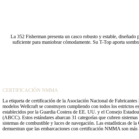
La 352 Fisherman presenta un casco robusto y estable, diseñado p
suficiente para maniobrar cómodamente. Su T-Top aporta sombra y
CERTIFICACIÓN NMMA
La etiqueta de certificación de la Asociación Nacional de Fabricant
modelos Wellcraft se construyen cumpliendo con todos los estrictos e
establecidos por la Guardia Costera de EE. UU. y el Consejo Estadou
(ABCC). Estos estándares abarcan 31 categorías que cubren sistemas el
sistemas de combustible y luces de navegación. Las estadísticas de l
demuestran que las embarcaciones con certificación NMMA son más se