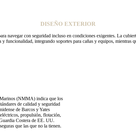
DISEÑO EXTERIOR
ara navegar con seguridad incluso en condiciones exigentes. La cubierta
 funcionalidad, integrando soportes para cañas y equipos, mientras qu
es Marinos (NMMA) indica que los
stándares de calidad y seguridad
nidense de Barcos y Yates
éctricos, propulsión, flotación,
a Guardia Costera de EE. UU.
guras que las que no la tienen.