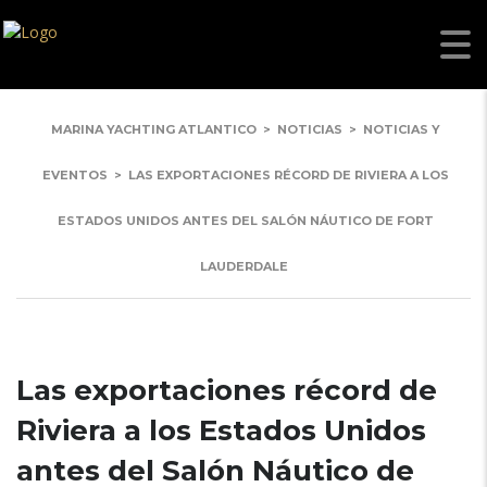
MARINA YACHTING ATLANTICO
>
NOTICIAS
>
NOTICIAS Y
EVENTOS
>
LAS EXPORTACIONES RÉCORD DE RIVIERA A LOS
ESTADOS UNIDOS ANTES DEL SALÓN NÁUTICO DE FORT
LAUDERDALE
Las exportaciones récord de
Riviera a los Estados Unidos
antes del Salón Náutico de