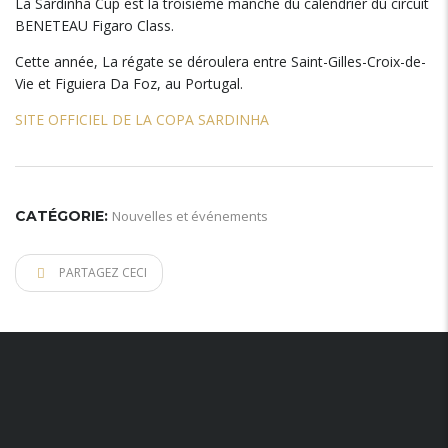
La Sardinha Cup est la troisième manche du calendrier du circuit
BENETEAU Figaro Class.
Cette année, La régate se déroulera entre Saint-Gilles-Croix-de-
Vie et Figuiera Da Foz, au Portugal.
SITE OFFICIEL DE LA COPA SARDINHA
CATÉGORIE:
Nouvelles et événements
PARTAGEZ CECI