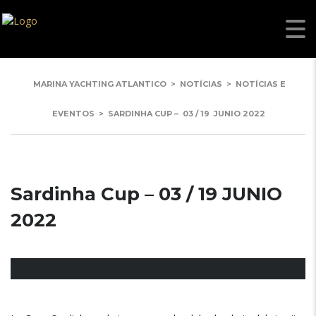
MARINA YACHTING ATLANTICO
>
NOTÍCIAS
>
NOTÍCIAS E
EVENTOS
>
SARDINHA CUP –
03 / 19
JUNIO
2022
Sardinha Cup –
03 / 19
JUNIO
2022