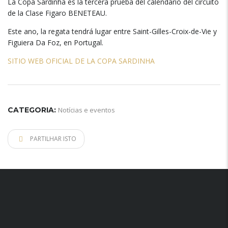
La Copa Sardinha es la tercera prueba del calendario del circuito
de la Clase Figaro BENETEAU
.
Este ano,
la regata tendrá lugar entre Saint-Gilles-Croix-de-Vie y
Figuiera Da Foz
,
en Portugal
.
SITIO WEB OFICIAL DE LA COPA SARDINHA
CATEGORIA:
Notícias e eventos
PARTILHAR ISTO