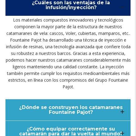
¿Cuáles son las ventajas de la
infusión/inyección
?
Los materiales compuestos innovadores y tecnológicos
componen la mayor parte de la estructura de nuestros
catamaranes de vela
:
cascos
, Voler,
cubiertas
,
mamparos
, etc..
Fountaine Pajot ha desarrollado una técnica de inyección e
infusión de resinas
,
una tecnología avanzada que confiere toda
su robustez a nuestros barcos
.
Gracias a esta experiencia
,
podemos hacer nuestros catamaranes considerablemente más
ligeros manteniendo una calidad constante
.
La inyección
también permite cumplir los requisitos medioambientales más
estrictos
,
en línea con los compromisos del Grupo Fountaine
Pajot
.
¿Dónde se construyen los catamaranes
Fountaine Pajot
?
¿Cómo equipar correctamente su
catamarán para dar la vuelta al mundo
?