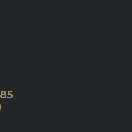
885
0
00H - 19:00H Sabados: 10