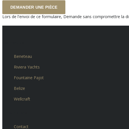
Lors de l'envoi de ce formulaire, Demande sans compromettre la dis
Nos marques
Beneteau
Riviera Yachts
Fountaine Pajot
Belize
Wellcraft
+ Informations
Contact