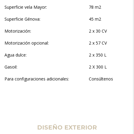
Superficie vela Mayor:
78 m2
Superficie Génova:
45 m2
Motorización:
2 x 30 CV
Motorización opcional:
2 x 57 CV
Agua dulce:
2 x 350 L
Gasoil:
2 X 300 L
Para configuraciones adicionales:
Consúltenos
DISEÑO EXTERIOR