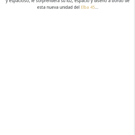
y espacioso, le sorprenderá su luz, espacio y diseño a bordo de
esta nueva unidad del
Elba 45
…