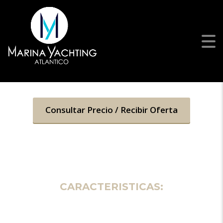
BENETEAU ANTARES 12 FLY
Aproveche nuestras ofertas en toda la gama Beneteau para
navegar este verano!
Consultar Precio / Recibir Oferta
CARACTERISTICAS: