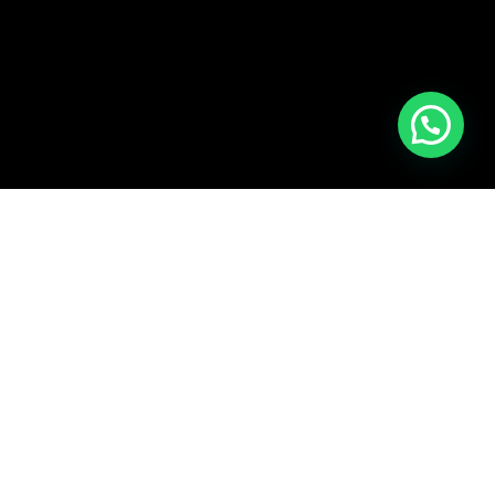
Financiamos tu
embarcación
En Marina Yachting Atlántico S.L. usted
puede financiar su barco mediante los