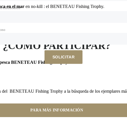
sca en el mar
en no-kill : el BENETEAU Fishing Trophy.
o electrónico
os de la pesca en el mar podrán practicar su afición y competir persigui
fono
¿CÓMO PARTICIPAR?
SOLICITAR
pesca BENETEAU Fishing Trophy
:
angas del BENETEAU Fishing Trophy a la búsqueda de los ejemplares má
PARA MÁS INFORMACIÓN