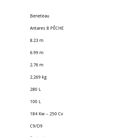
Beneteau
Antares 8 PÊCHE
8.23 m
6.99 m
2.76 m
2.269 kg
280 L
100 L
184 Kw – 250 Cv
C9/D9