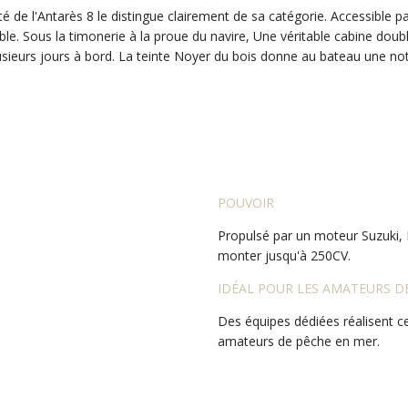
lité de l'Antarès 8 le distingue clairement de sa catégorie. Accessible 
ble. Sous la timonerie à la proue du navire, Une véritable cabine doub
usieurs jours à bord. La teinte Noyer du bois donne au bateau une no
POUVOIR
Propulsé par un moteur Suzuki, 
monter jusqu'à 250CV.
IDÉAL POUR LES AMATEURS D
Des équipes dédiées réalisent ce
amateurs de pêche en mer.