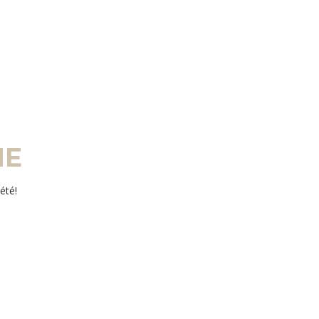
HE
été!