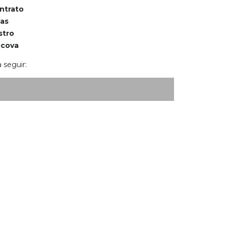
ontrato
tas
stro
 cova
 seguir: