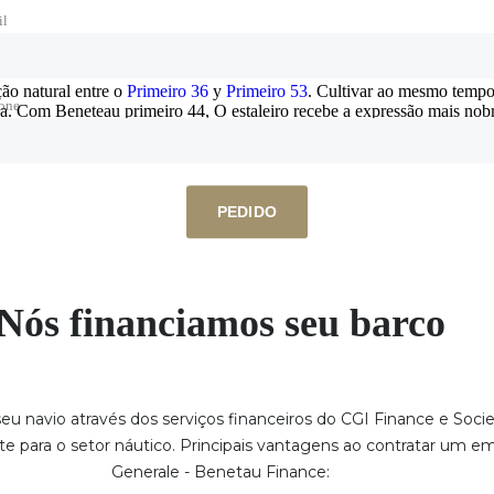
il
Beneteau primeiro 44, Um design excepcional
ão natural entre o
Primeiro 36
y
Primeiro 53
. Cultivar ao mesmo tempo
fone
. Com Beneteau primeiro 44, O estaleiro recebe a expressão mais nobr
felicidade para vela, Sem nunca desistir de conforto e elegância.
PEDIDO
Nós financiamos seu barco
 seu navio através dos serviços financeiros do CGI Finance e So
te para o setor náutico. Principais vantagens ao contratar um 
Generale - Benetau Finance: