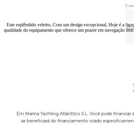
E-ma
Este esplêndido veleiro, Com um design excepcional, Hoje é a ligaç
Tele
qualidade do equipamento que oferece um prazer em navegação única
Em Marina Yachting Atlánttico S.L. Você pode financiar
se beneficiará do financiamento criado especificamen