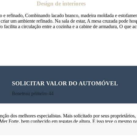
Design de interiores
o e refinado, Combinando lacado branco, madeira moldada e estofamen
 criar um ambiente refinado. Na sala de estar, A mesa cruzada pode hosp
 facilita a circulação entre a cozinha e a cabine de armadura, O que a
SOLICITAR VALOR DO AUTOMÓVEL
Beneteau primeiro 44
 móveis lacados brancos e madeira moldada, Luzes indiretas se posici
ção dos melhores especialistas. Mais solicitado por seus proprietários
e
 Mer Forte, bem conhecido em regatas de altura, E isso teve o mesmo p