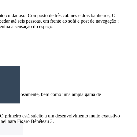
to cuidadoso. Composto de três cabines e dois banheiros, O
edar até seis pessoas, em frente ao sofá e post de navegação ;
centua a sensação do espaço.
onaram criteriosamente, bem como uma ampla gama de
, O primeiro está sujeito a um desenvolvimento muito exaustivo
apel para Figaro Bénéteau 3.