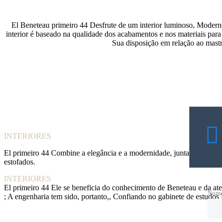
El Beneteau primeiro 44 Desfrute de um interior luminoso, Modern
interior é baseado na qualidade dos acabamentos e nos materiais para
Sua disposição em relação ao mastro
INTERIORES
El primeiro 44 Combine a elegância e a modernidade, juntando -se a
estofados.
INTERIORES
El primeiro 44 Ele se beneficia do conhecimento de Beneteau e da aten
Nom
; A engenharia tem sido, portanto,, Confiando no gabinete de estudos