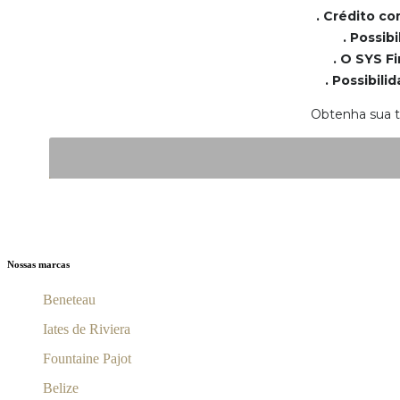
. Crédito co
. Possib
. O SYS F
. Possibil
Obtenha sua ta
Nossas marcas
Beneteau
Iates de Riviera
Fountaine Pajot
Belize