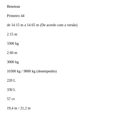
Beneteau
Primeiro 44
de 14.15 m a 14.65 m (De acordo com a versão)
2.15 m
3300 kg
2.60 m
3000 kg
10300 kg / 9800 kg (desempenho)
220 L
330 L
57 cv
19,4 m / 21,2 m