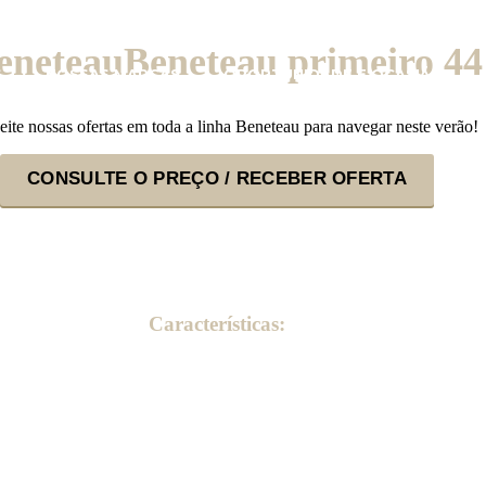
Beneteau primeiro 44
S
NOSSAS MARCAS
OPORTUNIDADE E OCASIÃO
ite nossas ofertas em toda a linha Beneteau para navegar neste verão!
CONSULTE O PREÇO / RECEBER OFERTA
Características: