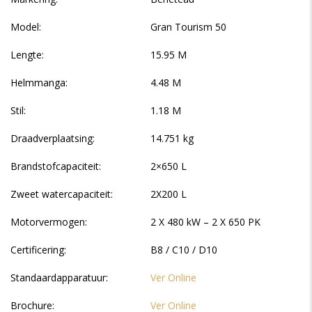
Model:
Gran Tourism 50
Lengte:
15.95 M
Helmmanga:
4.48 M
Stil:
1.18 M
Draadverplaatsing:
14.751 kg
Brandstofcapaciteit:
2×650 L
Zweet watercapaciteit:
2X200 L
Motorvermogen:
2 X 480 kW – 2 X 650 PK
Certificering:
B8 / C10 / D10
Standaardapparatuur:
Ver Online
Brochure:
Ver Online