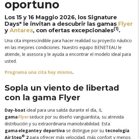
oportuno
Los 15 y 16 Maggio 2026,
los Signature
Days* le invitan a descubrir las gamas
Flyer
(1)
y
Antares
,
con ofertas excepcionales
.
Una cita imprescindible para hacer realidad su proyecto náutico
en las mejores condiciones
.
Nuestro equipo BENETEAU le
atiende
,
le asesora y le ayuda a encontrar el modelo ideal para
usted
.
Programa una cita hoy mismo
.
Sopla un viento de libertad
con la gama Flyer
Day-boat
ideal para una salida durante el día
, IL
gama
Flyer
seduce por su diseño vanguardista
,
su atrevida
distribución y su extraordinaria maniobrabilidad
.
Esta
gama elegante y deportiva
se distingue por su
tecnología
®
Air Step
2
para ofrecer más velocidad
,
más confort y menos