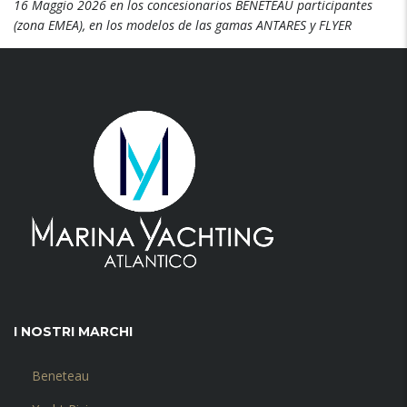
16 Maggio 2026
en los concesionarios BENETEAU participantes
(
zona EMEA
),
en los modelos de las gamas ANTARES y FLYER
I NOSTRI MARCHI
Beneteau