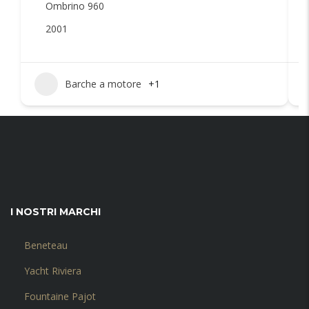
Ombrino 960
2001
Barche a motore
+1
I NOSTRI MARCHI
Beneteau
Yacht Riviera
Fountaine Pajot