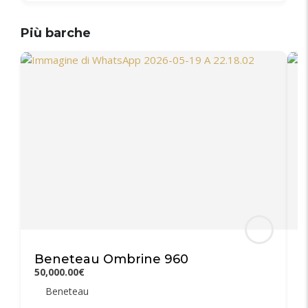
Più barche
Beneteau Ombrine 960
50,000.00€
3
Beneteau