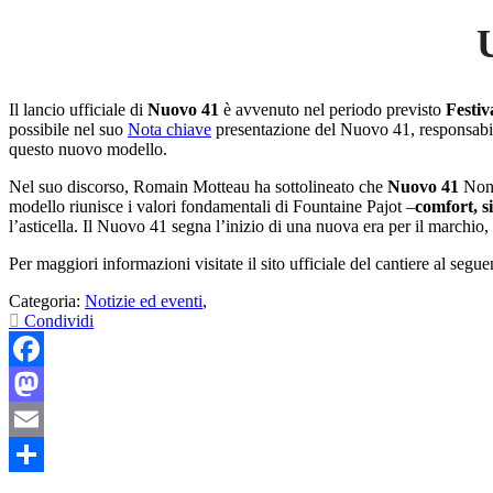
Il lancio ufficiale di
Nuovo 41
è avvenuto nel periodo previsto
Festiv
possibile nel suo
Nota chiave
presentazione del Nuovo 41, responsabi
questo nuovo modello.
Nel suo discorso, Romain Motteau ha sottolineato che
Nuovo 41
Non e
modello riunisce i valori fondamentali di Fountaine Pajot –
comfort, s
l’asticella. Il Nuovo 41 segna l’inizio di una nuova era per il marchio
Per maggiori informazioni visitate il sito ufficiale del cantiere al segue
Categoria:
Notizie ed eventi
,
Condividi
Facebook
Mastodon
Email
Share