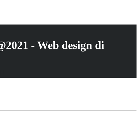
co@2021 - Web design di
m