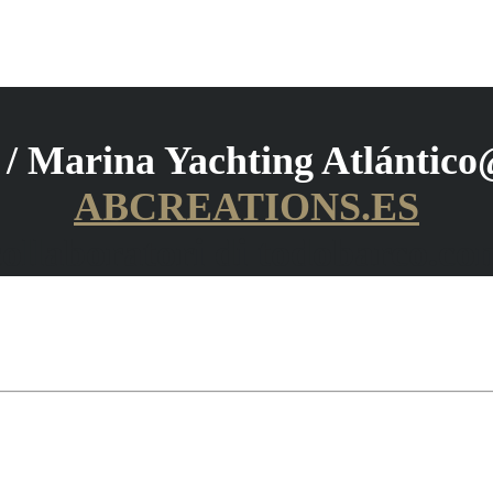
ati / Marina Yachting Atlánti
ABCREATIONS.ES
collaboratori di
todobarco.co