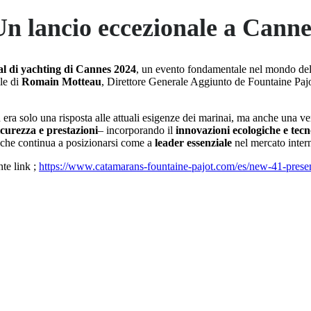
Un lancio eccezionale a Canne
al di yachting di Cannes 2024
, un evento fondamentale nel mondo della
le di
Romain Motteau
, Direttore Generale Aggiunto de Fountaine Pajot
ra solo una risposta alle attuali esigenze dei marinai, ma anche una ver
icurezza e prestazioni
– incorporando il
innovazioni ecologiche e tec
, che continua a posizionarsi come a
leader essenziale
nel mercato inter
nte link ;
https://www.catamarans-fountaine-pajot.com/es/new-41-presen