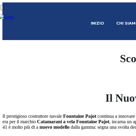
INIZIO
CHI SIA
Sco
Il Nuo
Il prestigioso costruttore navale
Fountaine Pajot
continua a innovare 
era per il marchio
Catamarani a vela Fountaine Pajot
, incarna un 
41 è molto più di a
nuovo modello
dalla gamma: segna una svolta deci