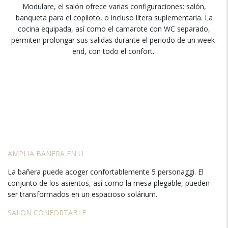
Modulare,
el salón ofrece varias configuraciones
:
salón
,
banqueta para el copiloto
,
o incluso litera suplementaria
.
La
cocina equipada
,
así como el camarote con WC separado
,
permiten prolongar sus salidas durante el periodo de un week-
end
,
con todo el confort.
.
AMPLIA BAÑERA EN U
La bañera puede acoger confortablemente
5 personaggi.
El
conjunto de los asientos
,
así como la mesa plegable
,
pueden
ser transformados en un espacioso solárium
.
SALON CONFORTABLE