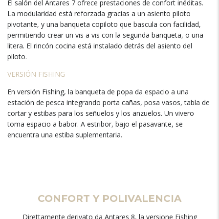
El salón del Antares
7
ofrece prestaciones de confort inéditas
.
La modularidad está reforzada gracias a un asiento piloto
pivotante
,
y una banqueta copiloto que bascula con facilidad
,
permitiendo crear un vis a vis con la segunda banqueta
,
o una
litera
.
El rincón cocina está instalado detrás del asiento del
piloto
.
VERSIÓN FISHING
En versión Fishing
,
la banqueta de popa da espacio a una
estación de pesca integrando porta cañas
,
posa vasos
,
tabla de
cortar y estibas para los señuelos y los anzuelos
.
Un vivero
toma espacio a babor
.
A estribor
,
bajo el pasavante
,
se
encuentra una estiba suplementaria
.
CONFORT Y POLIVALENCIA
Direttamente derivato da Antares 8, la versione Fishing