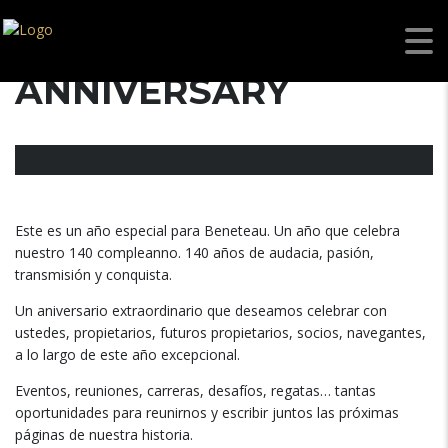
A REMARKABLE
ANNIVERSARY
Este es un año especial para Beneteau
.
Un año que celebra
nuestro
140 compleanno. 140
años de audacia
,
pasión
,
transmisión y conquista
.
Un aniversario extraordinario que deseamos celebrar con
ustedes
,
propietarios
,
futuros propietarios
,
socios
,
navegantes
,
a lo largo de este año excepcional
.
Eventos
,
reuniones
,
carreras
,
desafíos
,
regatas
…
tantas
oportunidades para reunirnos y escribir juntos las próximas
páginas de nuestra historia
.