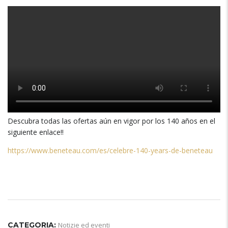
Descubra todas las ofertas aún en vigor por los
140
años en el
siguiente enlace
!!
https://www.beneteau.com/es/celebre-140-years-de-beneteau
CATEGORIA:
Notizie ed eventi