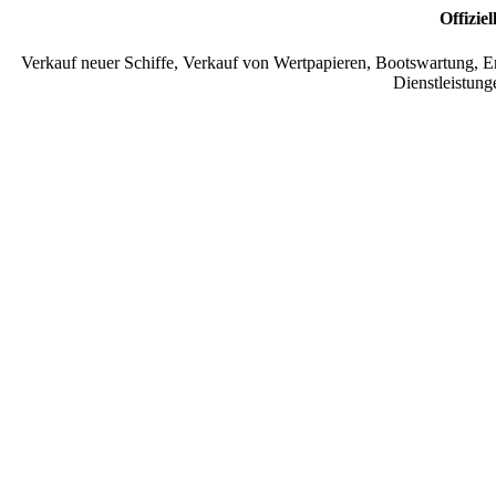
Offizie
Verkauf neuer Schiffe, Verkauf von Wertpapieren, Bootswartung, Er
Dienstleistung
Neue Schiffe
Beneteau offizieller Konzessionär, Riviera, Fountaine Pajot y
Belize.
WARTUNG