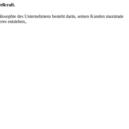
llcraft.
Philosophie des Unternehmens besteht darin, seinen Kunden maximale
res entstehen,.
Ersatzteile
Ersatzteile und Ersatzteile der besten Marken, Acastillaje und
vieles mehr.
BERATUNG