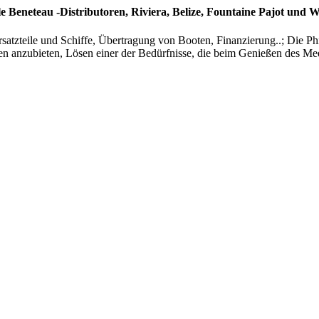
lle Beneteau -Distributoren, Riviera, Belize, Fountaine Pajot und We
satzteile und Schiffe, Übertragung von Booten, Finanzierung..; Die 
en anzubieten, Lösen einer der Bedürfnisse, die beim Genießen des Mee
Berufsschiffe
Wir bieten auch Anlassschiffe an, Kerze und Motor.
Transfers
Wenn Sie die Übertragung Ihres Bootes benötigen, Wir stehen