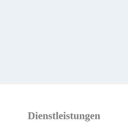
Ausstellung
Besuchen Sie unsere Ausstellung in Puerto Sherry, Cádiz
Dienstleistungen