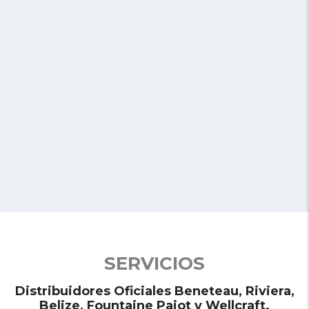
Riviera
Descubre los más prestigiosos Motor Yachts del Riviera; Sport
Express, Sports Motor Yachts, Sport Yachts y Suv Yachts.
Ver Modelos
SERVICIOS
Distribuidores Oficiales Beneteau, Riviera,
Belize, Fountaine Pajot y Wellcraft.