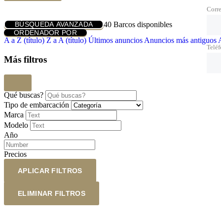
Corre
40
Barcos disponibles
BÚSQUEDA AVANZADA
ORDENADOR POR
A a Z (título)
Z a A (título)
Últimos anuncios
Anuncios más antiguos
Telé
Más filtros
Qué buscas?
Tipo de embarcación
Marca
Modelo
Año
Precios
APLICAR FILTROS
ELIMINAR FILTROS