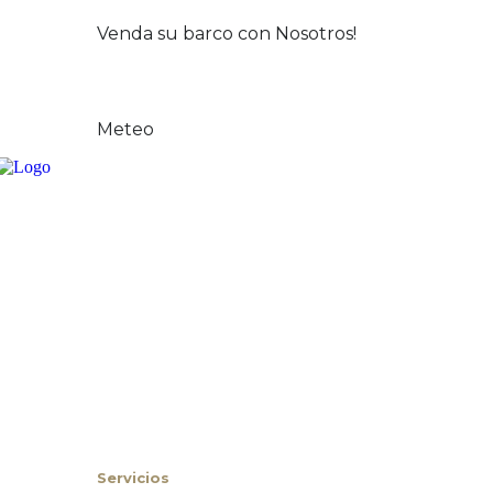
Oportunidad y Ocasión
Venda su barco con Nosotros!
Noticias
Contacto
Meteo
Inicio
Sobre Nosotros
Servicios