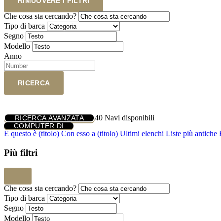
RIMUOVERE I FILTRI
Che cosa sta cercando?
Tipo di barca
Segno
Modello
Anno
RICERCA
40
Navi disponibili
RICERCA AVANZATA
COMPUTER DI
E questo è (titolo)
Con esso a (titolo)
Ultimi elenchi
Liste più antiche
Più filtri
Che cosa sta cercando?
Tipo di barca
Segno
Modello