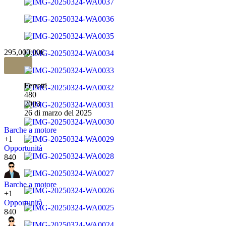
295,000.00€
Ferretti
480
2003
26 di marzo del 2025
Barche a motore
+1
Opportunità
840
Barche a motore
+1
Opportunità
840