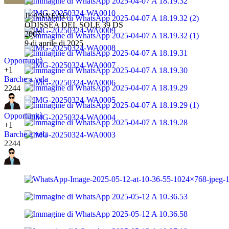
JEANNEAU
ODISSEA DEL SOLE 39 DS
2007
9 di aprile di 2025
Opportunità
+1
Barche a vela
2244
Opportunità
+1
Barche a vela
2244