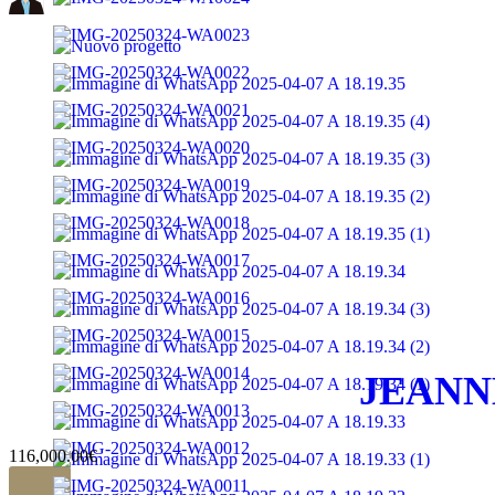
JEANN
116,000.00€