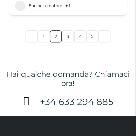
Barche a motore
+1
1
2
3
4
5
Hai qualche domanda? Chiamaci
ora!
+34 633 294 885