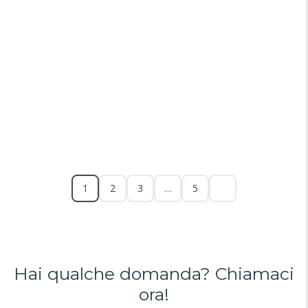
1
2
3
…
5
Hai qualche domanda? Chiamaci
ora!