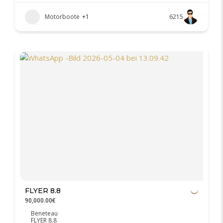
Motorboote
+1
6215
FLYER 8.8
90,000.00€
Beneteau
FLYER 8.8