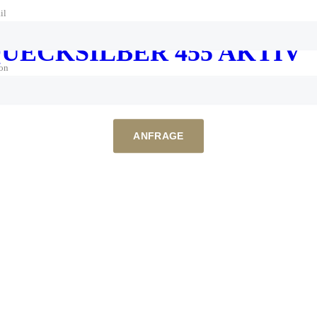
il
UECKSILBER 455 AKTIV
fon
ANFRAGE