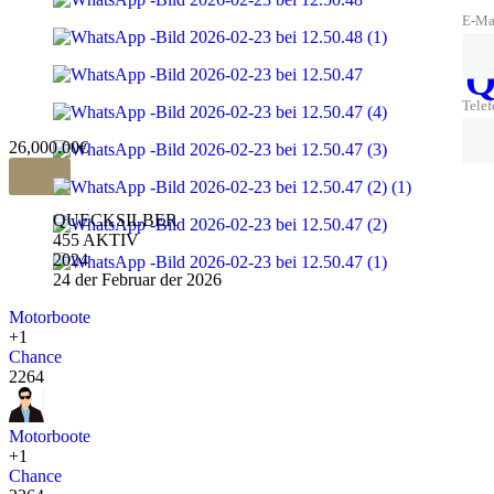
E-Ma
Q
Tele
26,000.00€
QUECKSILBER
455 AKTIV
2024
24 der Februar der 2026
Motorboote
+1
Chance
2264
Motorboote
+1
Chance