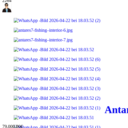
2264
Anta
79,000.00€